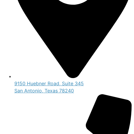
9150 Huebner Road, Suite 345
San Antonio, Texas 78240