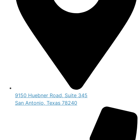
9150 Huebner Road, Suite 345
San Antonio, Texas 78240