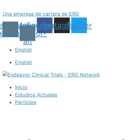
Saltar
al
Una empresa de cartera de ERG
contenido
eléfono
Mapa-
Facebook
Instagram
Twitter
ternativo
marcador-
alt
English
English
Inicio
Estudios Actuales
Partícipe