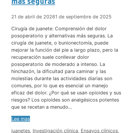
más seguras
21 de abril de 2026
1 de septiembre de 2025
Cirugía de juanete: Comprensión del dolor
posoperatorio y alternativas más seguras. La
cirugía de juanete, o bunionectomía, puede
mejorar la función del pie a largo plazo, pero la
recuperación suele conllevar dolor
posoperatorio de moderado a intenso. La
hinchazón, la dificultad para caminar y las
molestias durante las actividades diarias son
comunes, por lo que es esencial un manejo
eficaz del dolor. ¿Por qué se usan opioides y sus
riesgos? Los opioides son analgésicos potentes
que se recetan a menudo...
Lee mas
Categorías
juanetes
,
Investigación clínica
,
Ensayos clínicos
,