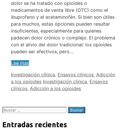
dolor se ha tratado con opioides o
medicamentos de venta libre (OTC) como el
ibuprofeno y el acetaminofén. Si bien son útiles
para muchos, estas opciones pueden resultar
insuficientes, especialmente para quienes
padecen dolor crónico o complejo. El problema
con el alivio del dolor tradicional: los opioides
pueden ser efectivos, pero…
Lee mas
Categorías
Investigación clínica
,
Ensayos clínicos
,
Adicción
Etiquetas
a los opioides
Investigación clínica
,
Ensayos
clínicos
,
Adicción a los opioides
Buscar:
Entradas recientes